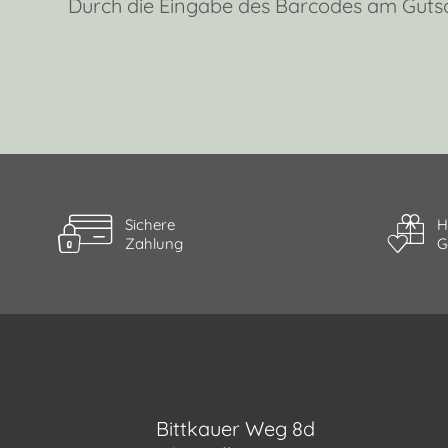
Durch die Eingabe des Barcodes am Gutsc
Sichere
H
Zahlung
G
Bittkauer Weg 8d