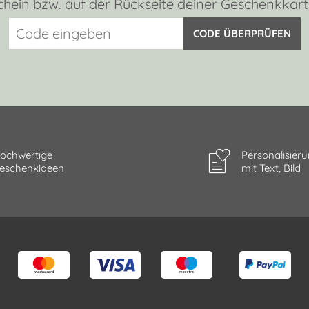
hein bzw. auf der Rückseite deiner Geschenkkart
CODE ÜBERPRÜFEN
ochwertige
Personalisier
eschenkideen
mit Text, Bild