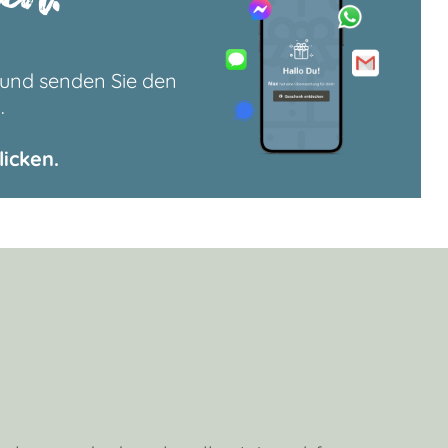
 und senden Sie den
.
icken.