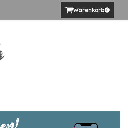
Warenkorb
0
b
en!